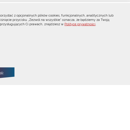
nych
Kontakt dla mediów
orzystać z opcjonalnych plików cookies, funkcjonalnych, analitycznych lub
iśnięcie przycisku „Zezwól na wszystkie” oznacza, że będziemy za Twoją
 przysługujących Ci prawach, znajdziesz w
Polityce prywatności
.
+48 885 536 463
media@abm.gov.pl
Inspektor Ochrony Danych
l
Biuletyn Informacji Publicznej
Polityka prywatności