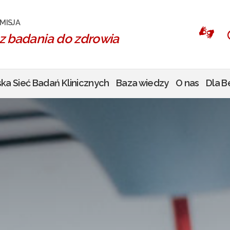
MISJA
z badania do zdrowia
ska Sieć Badań Klinicznych
Baza wiedzy
O nas
Dla B