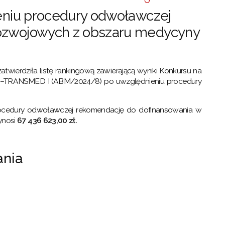
ieniu procedury odwoławczej
rozwojowych z obszaru medycyny
atwierdziła listę rankingową zawierającą wyniki Konkursu na
j –TRANSMED I (ABM/2024/8) po uwzględnieniu procedury
procedury odwoławczej rekomendację do dofinansowania w
ynosi
67 436 623,00
zł.
ania