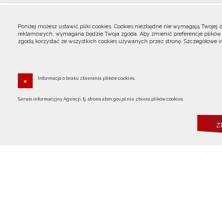
Poniżej możesz ustawić pliki cookies. Cookies niezbędne nie wymagają Twojej 
Aktual
reklamowych, wymagana będzie Twoja zgoda. Aby zmienić preferencje plików co
zgodą korzystać ze wszystkich cookies używanych przez stronę. Szczegółowe i
Dla pacjent
Konku
Informacja o braku zbierania plików cookies.
Polska
Serwis informacyjny Agencji. tj. strona abm.gov.pl nie zbiera plików cookies.
Baza 
O nas
Dla Benefic
Wyszukiwar