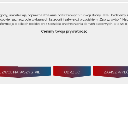
Agencja Badań Medycz
zgody, umożliwiają poprawne działanie podstawowych funkcji strony. Jeżeli będziemy k
ności
okie, zaznacz pole wybranych kategorii i zatwierdź przyciskiem „Zapisz wybór”. Nac
nformacje o plikach cookies oraz sposobie przetwarzania danych osobowych, a także o
a
Cenimy twoją prywatność
00-801 Warszawa
ul. Chmielna 69
rsy
 Sieć Badań Klinicznych
tel.: +48 22 2707069
fax: +48 22 4688711
wiedzy
kancelaria@abm.gov.p
jenta
ka badań
NIP: 5252783949
REGON: 382836515