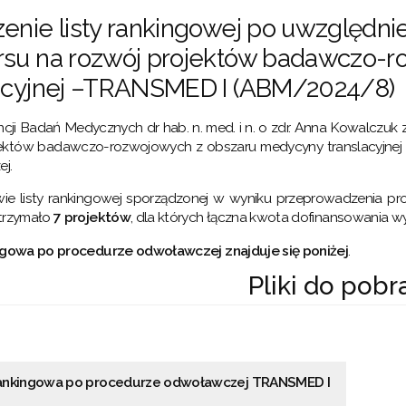
enie listy rankingowej po uwzględn
rsu na rozwój projektów badawczo-
lacyjnej –TRANSMED I (ABM/2024/8)
cji Badań Medycznych dr hab. n. med. i n. o zdr. Anna Kowalczuk z
jektów badawczo-rozwojowych z obszaru medycyny translacyjne
j.
ie listy rankingowej sporządzonej w wyniku przeprowadzenia 
otrzymało
7 projektów
, dla których łączna kwota dofinansowania w
ingowa po procedurze odwoławczej znajduje się poniżej
.
Pliki do pobr
rankingowa po procedurze odwoławczej TRANSMED I