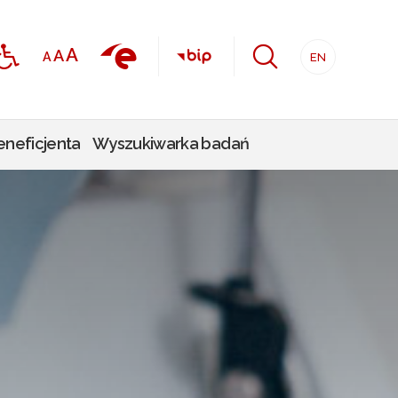
EN
eneficjenta
Wyszukiwarka badań