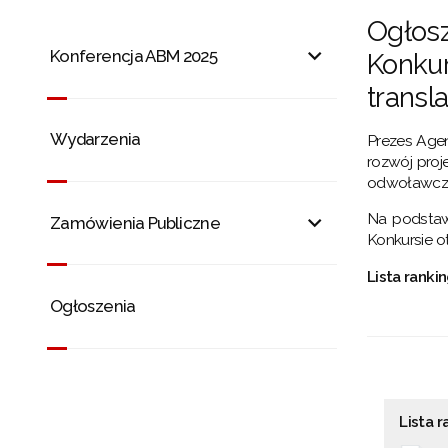
Ogłosz
Konferencja ABM 2025
Konku
trans
Wydarzenia
Prezes Agen
rozwój pro
odwoławcze
Na podstaw
Zamówienia Publiczne
Konkursie 
Lista rank
Ogłoszenia
Lista 