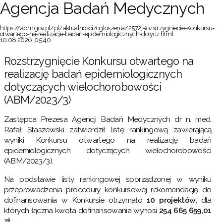
Agencja Badań Medycznych
https://abm.gov.pl/pl/aktualnosci/ogloszenia/2572,Rozstrzygniecie-Konkursu-
otwartego-na-realizacje-badan-epidemiologicznych-dotycz.html
10.08.2026, 05:40
Rozstrzygnięcie Konkursu otwartego na
realizację badań epidemiologicznych
dotyczących wielochorobowości
(ABM/2023/3)
Zastępca Prezesa Agencji Badań Medycznych dr n. med.
Rafał Staszewski zatwierdził listę rankingową zawierającą
wyniki Konkursu otwartego na realizację badań
epidemiologicznych dotyczących wielochorobowości
(ABM/2023/3).
Na podstawie listy rankingowej sporządzonej w wyniku
przeprowadzenia procedury konkursowej rekomendację do
dofinansowania w Konkursie otrzymało
10 projektów
, dla
których łączna kwota dofinansowania wynosi
254 665 659,01
zł
.