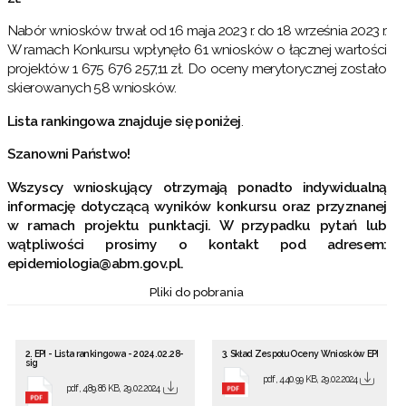
Nabór wniosków trwał od 16 maja 2023 r. do 18 września 2023 r.
W ramach Konkursu wpłynęło 61 wniosków o łącznej wartości
projektów 1 675 676 257,11 zł. Do oceny merytorycznej zostało
skierowanych 58 wniosków.
Lista rankingowa znajduje się poniżej
.
Szanowni Państwo!
Wszyscy wnioskujący otrzymają ponadto indywidualną
informację dotyczącą wyników konkursu oraz przyznanej
w ramach projektu punktacji. W przypadku pytań lub
wątpliwości prosimy o kontakt pod adresem:
epidemiologia@abm.gov.pl.
Pliki do pobrania
2. EPI - Lista rankingowa - 2024.02.28-
3. Skład Zespołu Oceny Wniosków EPI
sig
pdf, 440.99 KB, 29.02.2024
pdf, 489.86 KB, 29.02.2024